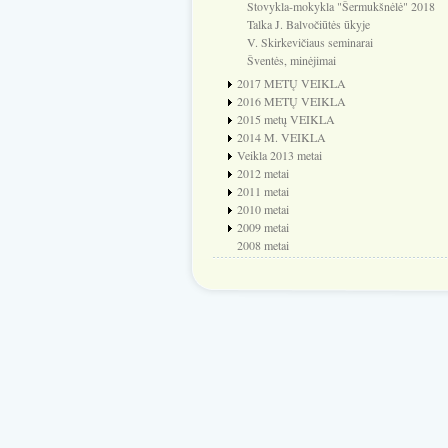
Stovykla-mokykla "Šermukšnėlė" 2018
Talka J. Balvočiūtės ūkyje
V. Skirkevičiaus seminarai
Šventės, minėjimai
2017 METŲ VEIKLA
2016 METŲ VEIKLA
2015 metų VEIKLA
2014 M. VEIKLA
Veikla 2013 metai
2012 metai
2011 metai
2010 metai
2009 metai
2008 metai