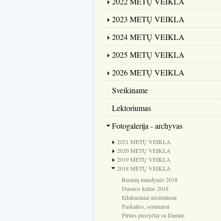
2022 METŲ VEIKLA
2023 METŲ VEIKLA
2024 METŲ VEIKLA
2025 METŲ VEIKLA
2026 METŲ VEIKLA
Sveikiname
Lektoriumas
Fotogalerija - archyvas
2021 METŲ VEIKLA
2020 METŲ VEIKLA
2019 METŲ VEIKLA
2018 METŲ VEIKLA
Ruonių maudynės 2018
Duonos kelias 2018
Edukaciniai užsiėmimai
Paskaitos, seminarai
Pirties pusryčiai su Danute