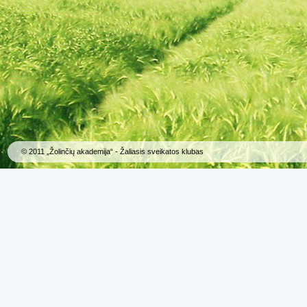
© 2011 „Žolinčių akademija“ - Žaliasis sveikatos klubas