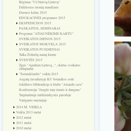
Bėgimas "Už blaivią Lietuvą"
Didžiosios ruonių maudynės
Duonos kelias 2015
EDUKACINĖS programos 2015
EKSPEDICIJOS 2015
PASKAITOS, SEMINARAI
Programa "ATJAUNĖKIME KARTU"
SVEIKATOS DIENOS 2015
SVEIKATOS MOKYKLA 2015
SVEIKATOS PUSDIENIAI
Talka Žolinčių namų kieme
ŠVENTĖS 2015
Žygis "Apeikim Lietuvą...", skirtas sveikatos
olimpiadai
"Šermukšnėlės" veikla 2015
Augalų žavadienyje KU botanikos sode
Jokūbavo bibliotekoje ir klube "Atrandu save"
Konferencija "Jungtis tarp žemės ir dangaus"
Tarptautinėje miškininkystės parodoje
Vaižganto muziejuje
2014 M. VEIKLA
Veikla 2013 metai
2012 metai
2011 metai
2010 metai