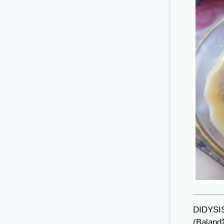
DIDYSI
(Balandž