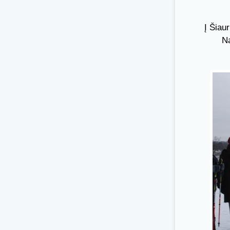
Į Šiau
Na