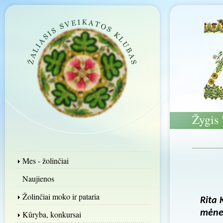
Žygis 
Mes - žolinčiai
Naujienos
Žolinčiai moko ir pataria
Rita 
mėne
Kūryba, konkursai