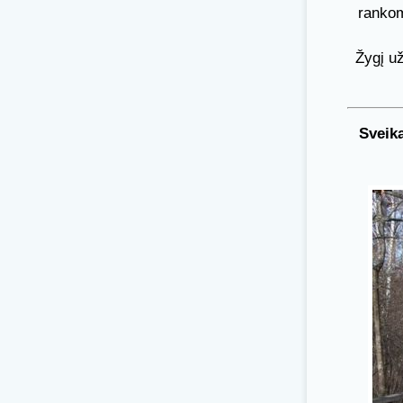
rankom
Žygį u
Sveik