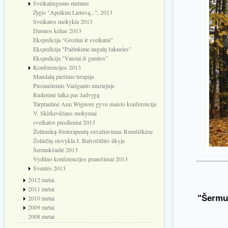
Sveikatingumo metams
Žygis "Apeikim Lietuvą...", 2013
Sveikatos mokykla 2013
Duonos kelias 2013
Ekspedicija "Grožiui ir sveikatai"
Ekspedicija "Pažinkime augalų šakneles"
Ekspedicija "Vaistai iš gamtos"
Konferencijos 2013
Mandalų piešimo terapija
Pusiaužiemis Vaižganto muziejuje
Rudeninė talka pas Jadvygą
Tarptautinė Ann Wignore gyvo maisto konferencija
V. Skirkevičiaus mokymai
sveikatos pusdieniai 2013
Žolininkų-fitoterapeutų suvažiavimas Rumšiškėse
Žolinčių stovykla J. Balvočiūtės ūkyje
Šermukšnėlė 2013
Vydūno konferencijos pranešimai 2013
Šventės 2013
2012 metai
2011 metai
"Šermu
2010 metai
2009 metai
2008 metai