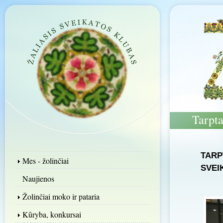
Tarpt
TARP
Mes - žolinčiai
SVEI
Naujienos
Žolinčiai moko ir pataria
Kūryba, konkursai