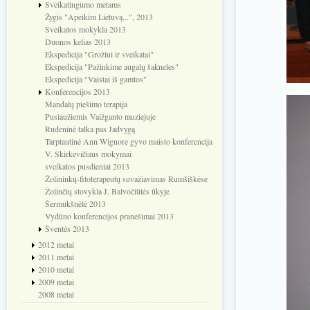
Sveikatingumo metams
Žygis "Apeikim Lietuvą...", 2013
Sveikatos mokykla 2013
Duonos kelias 2013
Ekspedicija "Grožiui ir sveikatai"
Ekspedicija "Pažinkime augalų šakneles"
Ekspedicija "Vaistai iš gamtos"
Konferencijos 2013
Mandalų piešimo terapija
Pusiaužiemis Vaižganto muziejuje
Rudeninė talka pas Jadvygą
Tarptautinė Ann Wignore gyvo maisto konferencija
V. Skirkevičiaus mokymai
sveikatos pusdieniai 2013
Žolininkų-fitoterapeutų suvažiavimas Rumšiškėse
Žolinčių stovykla J. Balvočiūtės ūkyje
Šermukšnėlė 2013
Vydūno konferencijos pranešimai 2013
Šventės 2013
2012 metai
2011 metai
2010 metai
2009 metai
2008 metai