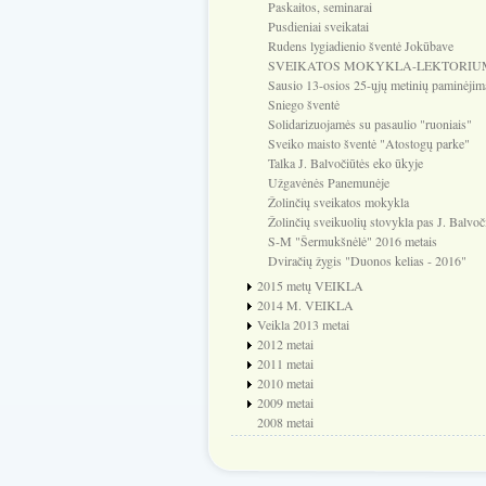
Paskaitos, seminarai
Pusdieniai sveikatai
Rudens lygiadienio šventė Jokūbave
SVEIKATOS MOKYKLA-LEKTORIU
Sausio 13-osios 25-ųjų metinių paminėjim
Sniego šventė
Solidarizuojamės su pasaulio "ruoniais"
Sveiko maisto šventė "Atostogų parke"
Talka J. Balvočiūtės eko ūkyje
Užgavėnės Panemunėje
Žolinčių sveikatos mokykla
Žolinčių sveikuolių stovykla pas J. Balvoč
S-M "Šermukšnėlė" 2016 metais
Dviračių žygis "Duonos kelias - 2016"
2015 metų VEIKLA
2014 M. VEIKLA
Veikla 2013 metai
2012 metai
2011 metai
2010 metai
2009 metai
2008 metai