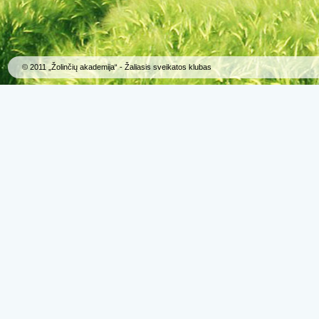
© 2011 „Žolinčių akademija“ - Žaliasis sveikatos klubas