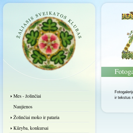
Fotoga
Fotogaleri
Mes - žolinčiai
ir tekstus
Naujienos
Žolinčiai moko ir pataria
Kūryba, konkursai