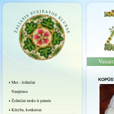
Vasar
KOPŪST
Mes - žolinčiai
Naujienos
Žolinčiai moko ir pataria
Kūryba, konkursai