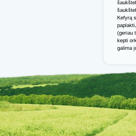
šaukštel
šaukštel
Kefyrą s
paplakti
(geriau 
kepti or
galima į