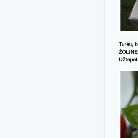
Turėtų b
ŽOLINE
Užtepė