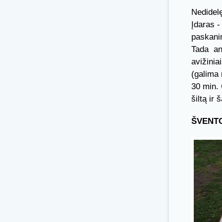
Nedidelę
Įdaras -
paskanin
Tada ant
avižinia
(galima 
30 min. 
šiltą ir
ŠVENT