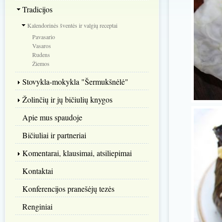
Tradicijos
Kalendorinės šventės ir valgių receptai
Pavasario
Vasaros
Rudens
Žiemos
Stovykla-mokykla "Šermukšnėlė"
Žolinčių ir jų bičiulių knygos
Apie mus spaudoje
Bičiuliai ir partneriai
Komentarai, klausimai, atsiliepimai
Kontaktai
Konferencijos pranešėjų tezės
Renginiai