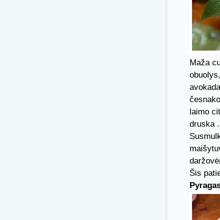
Maža cuk
obuolys
avokada
česnako 
laimo cit
druska .
Susmulki
maišytuv
daržovė
Šis pati
Pyraga