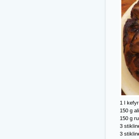
1 l kefyr
150 g al
150 g r
3 stiklin
3 stikli