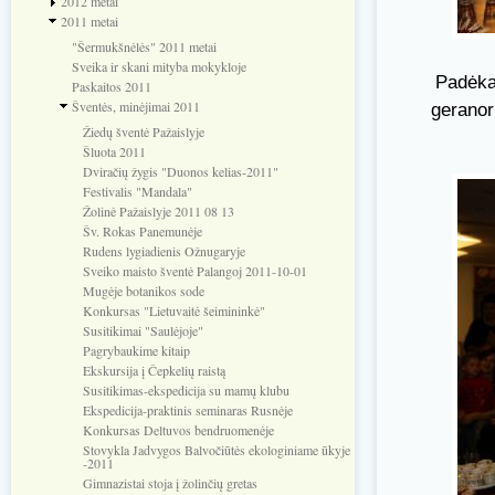
2012 metai
2011 metai
"Šermukšnėlės" 2011 metai
Sveika ir skani mityba mokykloje
Padėka 
Paskaitos 2011
Šventės, minėjimai 2011
geranor
Žiedų šventė Pažaislyje
Šluota 2011
Dviračių žygis "Duonos kelias-2011"
Festivalis "Mandala"
Žolinė Pažaislyje 2011 08 13
Šv. Rokas Panemunėje
Rudens lygiadienis Ožnugaryje
Sveiko maisto šventė Palangoj 2011-10-01
Mugėje botanikos sode
Konkursas "Lietuvaitė šeimininkė"
Susitikimai "Saulėjoje"
Pagrybaukime kitaip
Ekskursija į Čepkelių raistą
Susitikimas-ekspedicija su mamų klubu
Ekspedicija-praktinis seminaras Rusnėje
Konkursas Deltuvos bendruomenėje
Stovykla Jadvygos Balvočiūtės ekologiniame ūkyje
-2011
Gimnazistai stoja į žolinčių gretas